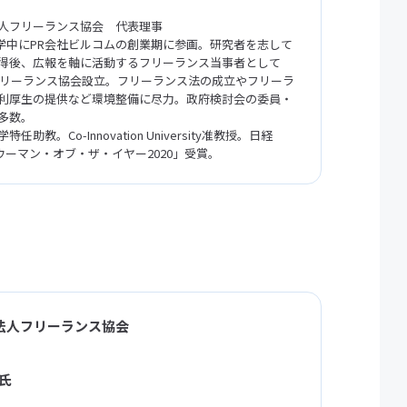
人フリーランス協会 代表理事
在学中にPR会社ビルコムの創業期に参画。研究者を志して
得後、広報を軸に活動するフリーランス当事者として
にフリーランス協会設立。フリーランス法の成立やフリーラ
利厚生の提供など環境整備に尽力。政府検討会の委員・
多数。
任助教。Co-Innovation University准教授。日経
「ウーマン・オブ・ザ・イヤー2020」受賞。
法人フリーランス協会
 氏