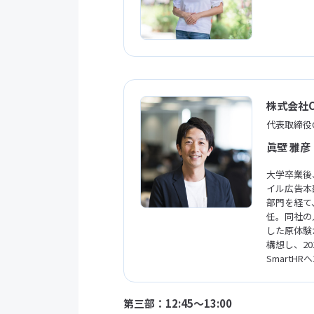
株式会社Cl
代表取締役C
眞壁 雅彦
大学卒業後
イル広告本
部門を経て、
任。同社の
した原体験
構想し、201
SmartH
第三部：12:45〜13:00