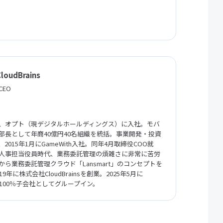
oudBrains
EO
、オプト（現デジタルホールディングス）に入社。モバ
部長として年商40億円40名組織を統括。事業開発・投資
2015年1月にGameWith入社。同年4月取締役COO就
人事担当役員時代、業務委託管理の煩雑さに非常に苦労
から業務委託管理クラウド「Lansmart」のコンセプトを
9年に株式会社CloudBrainsを創業。2025年5月に
Rへ100％子会社としてグループイン。