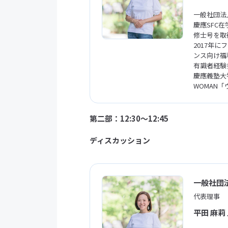
一般社団法
慶應SFC
修士号を取
2017年
ンス向け福
有識者経験
慶應義塾大学特
WOMAN
第二部：12:30〜12:45
ディスカッション
一般社団
代表理事
平田 麻莉